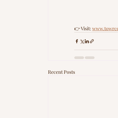
👉 Visit: 
www.towrco
Recent Posts