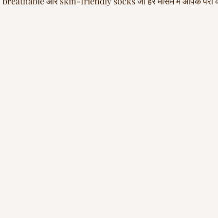
, breathable और skin-friendly socks जो हर मौसम में आपके पैरों को