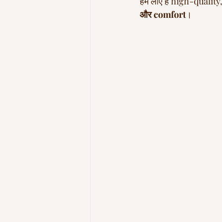
हम लाए हैं high-quality
और comfort
।