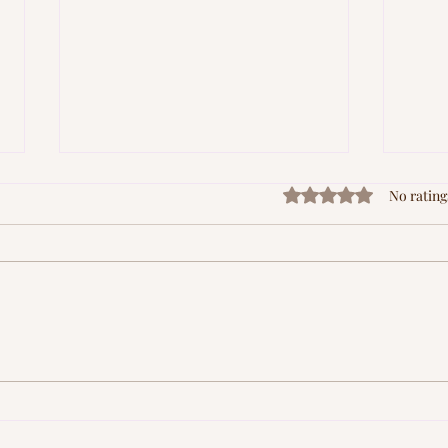
Rated 0 out of 5 stars
No rating
How to Choose Formal Shoes
How 
for Men: The Complete
Last
Buying Guide (2026)
to In