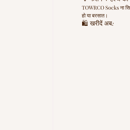
TOWRCO Socks ना सिर्फ आपक
हो या बरसात।
🛍 खरीदें अब: